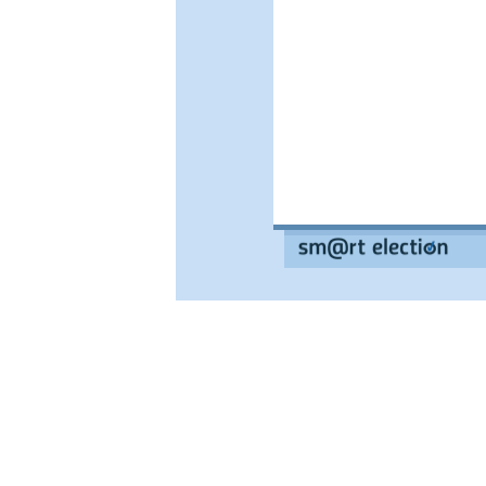
--
--