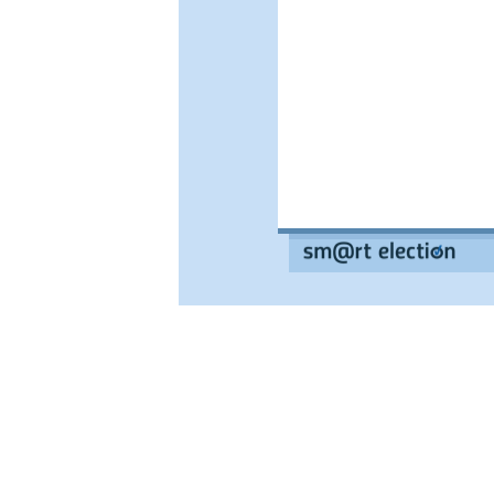
--
--