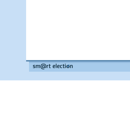
--
--