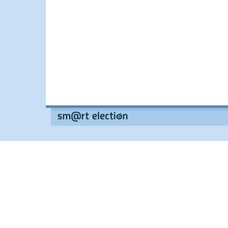
--
--