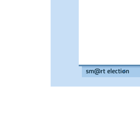
--
--